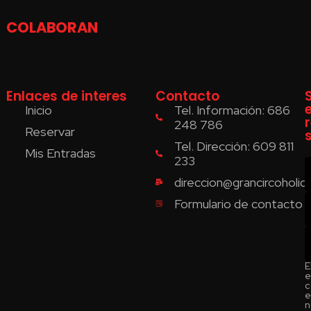
COLABORAN
Enlaces de interes
Contacto
Inicio
Tel. Información: 686
248 786
Reservar
Tel. Dirección: 609 811
Mis Entradas
233
direccion@grancircoholi
Formulario de contacto
E
e
c
e
n